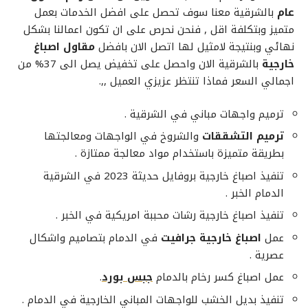
عام
بالشرقية معنا سوف تحصل على افضل الخدمات بعمل
متميز وبتكلفة اقل , فنحن نحرص على ان تكون اعمالنا بشكل
نهائي وبنتيجة لامثيل لها اتصل الان بافضل
مقاول اصباغ
خارجية
بالشرقية الان واحصل على تخفيض يصل الى 37% من
اجمالي السعر فماذا تنتظر عزيزي العميل ,,.
ترميم واجهات مباني في الشرقية .
ترميم التشققات
والشروخ في الواجهات ومعالجتها
بطريقة متميزة باستخدام مواد معالجة ممتازة .
تنفيذ اصباغ خارجية بروفايل حديثة 2023 في الشرقية
الدمام الخبر .
تنفيذ اصباغ خارجية رشات محببة امريكية في الخبر .
عمل
اصباغ خارجية جرافيت
في الدمام بتصاميم واشكال
عصرية .
عمل اصباغ كسر رخام بالدمام
جبس بورد
.
تنفيذ بديل الخشب للواجهات المباني الخارجية في الدمام .