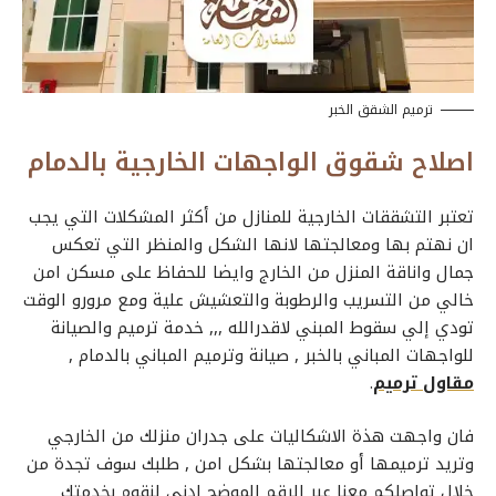
ترميم الشقق الخبر
اصلاح شقوق الواجهات الخارجية بالدمام
تعتبر التشققات الخارجية للمنازل من أكثر المشكلات التي يجب
ان نهتم بها ومعالجتها لانها الشكل والمنظر التي تعكس
جمال واناقة المنزل من الخارج وايضا للحفاظ على مسكن امن
خالي من التسريب والرطوبة والتعشيش علية ومع مرورو الوقت
تودي إلي سقوط المبني لاقدرالله ,,,
خدمة ترميم والصيانة
للواجهات
المباني بالخبر ,
صيانة وترميم المباني
بالدمام ,
مقاول ترميم
.
فان واجهت هذة الاشكاليات على جدران منزلك من الخارجي
وتريد
ترميمها
أو
معالجتها
بشكل امن , طلبك سوف تجدة من
خلال تواصلكم معنا عبر الرقم الموضح ادنى لنقوم بخدمتك