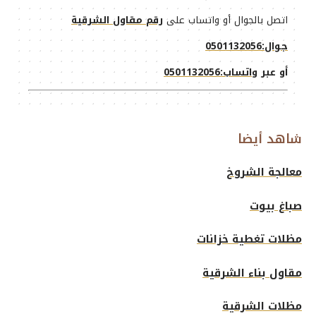
اتصل بالجوال أو واتساب على
رقم مقاول الشرقية
جوال:0501132056
أو عبر
واتساب:0501132056
شاهد أيضا
معالجة الشروخ
صباغ بيوت
مظلات تغطية خزانات
مقاول بناء الشرقية
مظلات الشرقية