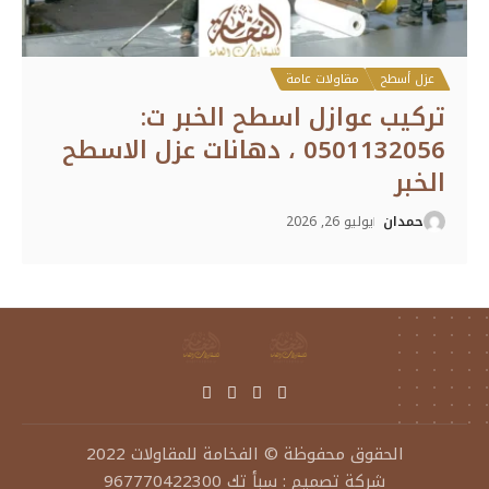
عزل أسطح
مقاولات عامة
تركيب عوازل اسطح الخبر ت:
0501132056 ، دهانات عزل الاسطح
الخبر
حمدان
يوليو 26, 2026
الحقوق محفوظة ©
الفخامة للمقاولات
2022
شركة تصميم
:
سبأ تك 967770422300