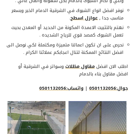
وثني و لحام الشبوك بالدمام بكل سهولة واتقان عالي .
نوفر افضل انواع الشبوك في الشرقية الدمام الخبر وبسعر
مناسب جدا ,
عوازل اسطح
.
نهتم بالتثبيت الاعمدة المكونة من الحديد أو المعدن بحيث
تعمل الشبوك كمصد قوي للرياح الشديده .
نحرص على ان تكون اعمالنا متميزة ومكتملة لكي نوصل الى
افضل النتائج الممكنة لتنال اعجابكم عملائنا الكرام .
اطلب الان افضل
مقاول مظلات
وسواتر في الشرقية أو
افضل مقاول بناء بالدمام
جوال:0501132056
|
واتساب:0501132056