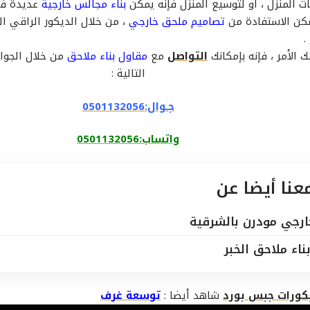
 المنزل ، او لتوسيع المنزل فإنه يمكن
بناء مجالس خارجية
عديدة في
مكن الاستفادة من
تصاميم ملحق خارجي
، من خلال الديكور الراقي ا
.
 الأمر ، فإنه بإمكانك
التواصل
مع
مقاول بناء ملاحق
من خلال الجوال 
التالية :
جـوال:0501132056
واتساب:0501132056
معنا أيضا عن
رجي مودرن بالشرقية
ناء ملاحق الخبر
كورات جبس بورد
شاهد أيضا :
توسعة غرف