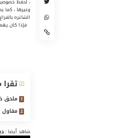
، لحفظ خصوصيات
وغيرها ، كما ي
الشاغره بالفراغ 
فإذا كان يهمك
تقرا 
ملحق خا
مقاول ب
شاهد أيضا :
دي