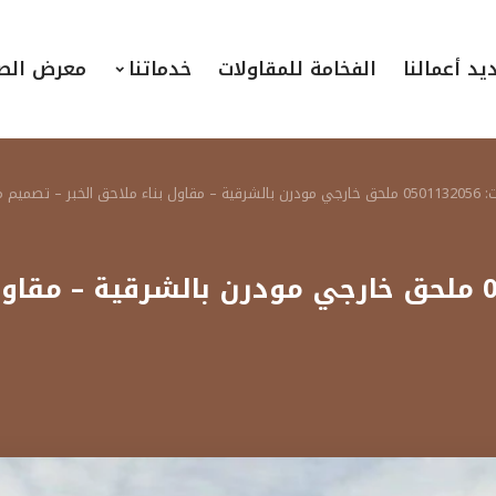
يد أعمالنا
الفخامة للمقاولات
خدماتنا
معرض الص
ارجي بالدمام
بناء ملاحق الشرقية ت: 0501132056 ملحق خارجي مودرن ب