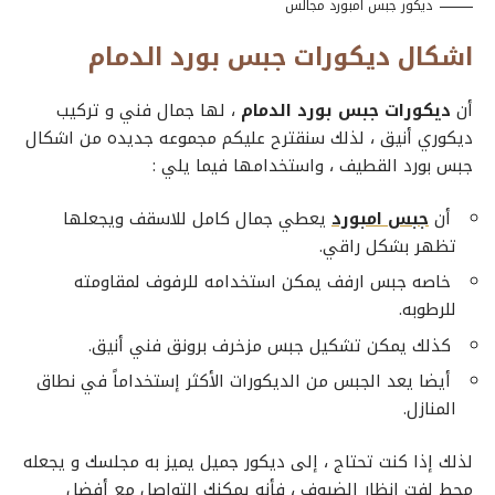
ديكور جبس امبورد مجالس
اشكال ديكورات جبس بورد الدمام
أن
ديكورات جبس بورد الدمام
، لها جمال فني و تركيب
ديكوري أنيق ، لذلك سنقترح عليكم مجموعه جديده من
اشكال
جبس بورد القطيف
، واستخدامها فيما يلي :
أن
جبس امبورد
يعطي جمال كامل للاسقف ويجعلها
تظهر بشكل راقي.
خاصه
جبس ارفف
يمكن استخدامه للرفوف لمقاومته
للرطوبه.
كذلك يمكن تشكيل
جبس مزخرف
برونق فني أنيق.
أيضا يعد الجبس من الديكورات الأكثر إستخداماً في نطاق
المنازل.
لذلك إذا كنت تحتاج ، إلى ديكور جميل يميز به مجلسك و يجعله
محط لفت انظار الضيوف ، فأنه يمكنك التواصل مع
أفضل