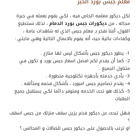
معلم جبس بورد الخبر
لكل ديكور معلمه الخاص فيه ، لكي يقوم بعمله في خبرة
مجاله ، من
ديكورات جبس بورد الدمام
، لذلك نستطيع
القول، أنننا نفخر بـ
معلم جبس
الذي له شاهدات عامة ،
وكفاءات عالية حيث أنه يقوم بالاعمال التالية وهي مايلي :
1- يطور
ديكور جبس
بأشكال ليس لها منازع .
2- كما أن يقدم لكم افضل
اسعار جبس بورد
و تكون في
متناول الجميع .
3- يأدي خدمته بأجهزه تكنلوجية متطورة .
4- يقدم
تصاميم جبس امبورد
، بأشكال فخمه ومتألقه .
5- كذلك هو تحت الخدمه ومتوفر دائما لكي يستقبل جميع
الطلبات .
فهل تبحث عن ديكور فخم يزين سقف منزلك من
جبس اسقف
؟
او ترغب بالحصول على
ديكور جبس للصالات
و المجالس ؟