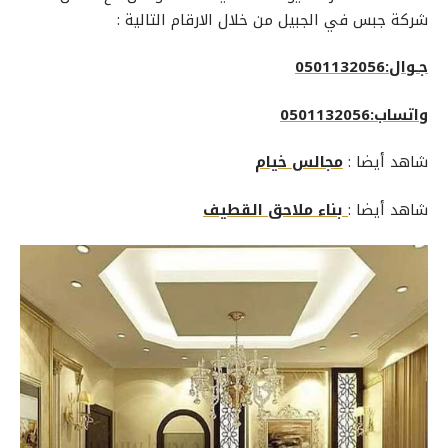
شركة جبس في الجبيل
من خلال الارقام التالية :
جـوال:0501132056
واتساب:0501132056
شاهد أيضا :
مجالس خيام
شاهد أيضا :
بناء ملاحق القطيف