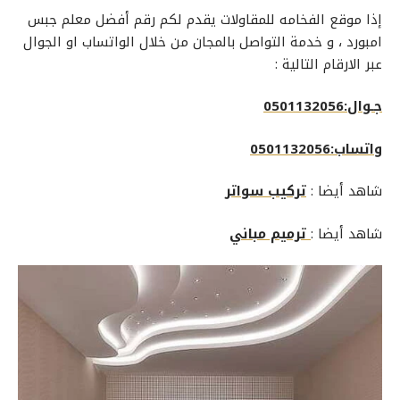
إذا موقع الفخامه للمقاولات يقدم لكم رقم أفضل
معلم جبس
امبورد
، و خدمة التواصل بالمجان من خلال الواتساب او الجوال
عبر الارقام التالية :
جـوال:0501132056
واتساب:0501132056
شاهد أيضا :
تركيب سواتر
شاهد أيضا :
ترميم مباني