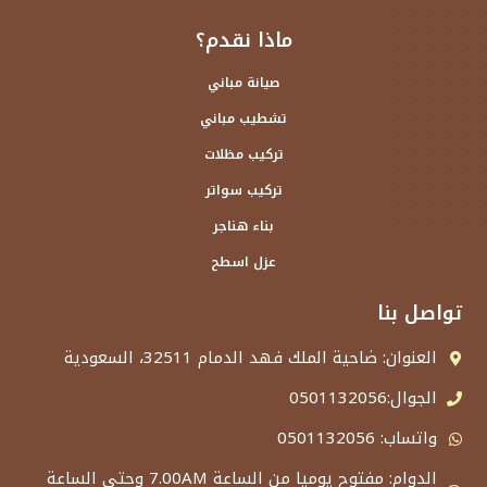
ماذا نقدم؟
صيانة مباني
تشطيب مباني
تركيب مظلات
تركيب سواتر
بناء هناجر
عزل اسطح
تواصل بنا
العنوان: ضاحية الملك فهد الدمام 32511، السعودية
الجوال:0501132056
واتساب: 0501132056
الدوام: مفتوح يوميا من الساعة 7.00AM وحتى الساعة