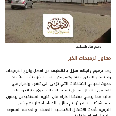
ترميم فلل بالقطيف
مقاول ترميمات الخبر
يعد
ترميم واجهة منزل بالقطيف
من افضل واروع الترميمات
ولا يمكن التخلي عنها وهي من الاشاء الضرورية خاصة عند
حدوث للمباني التشققات التي تؤدي الى تشوه واضرار في
المبنى , حيث ان
مقاول ترميم بالقطيف
ذوي خبرات وكفاءات
عالية مما يرضي عملائنا الكرام فان اغلبية المستفيدين يبحثون
على
شركة صيانه وترميم منازل بالدمام
لمهاراتهم في
الترميم بأحدث الاشكال الهندسية الجميلة والحديثة المتنوعة
، افضل
اصباغ داخلية
.