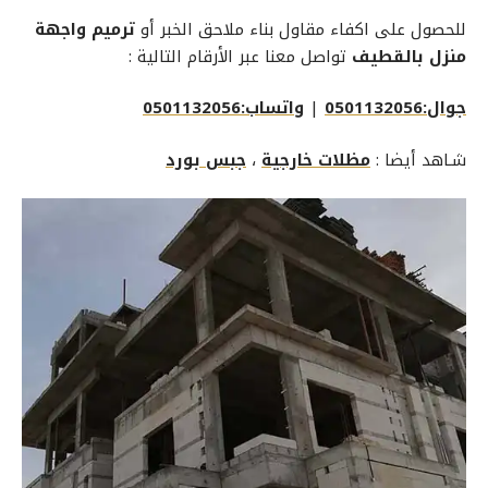
للحصول على اكفاء
مقاول بناء ملاحق الخبر
أو
ترميم واجهة
منزل بالقطيف
تواصل معنا عبر الأرقام التالية :
جوال:0501132056
|
واتساب:0501132056
شـاهد أيضا :
مظلات خارجية
،
جبس بورد