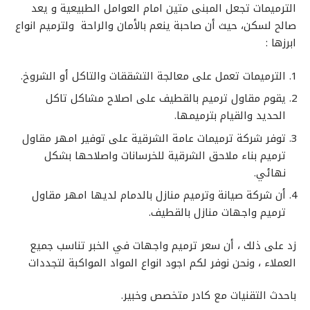
الترميمات تجعل المبنى متين امام العوامل الطبيعية و يعد
صالح لسكن، حيث أن صاحبة ينعم بالأمان والراحة ولترميم انواع
ابرزها :
الترميمات تعمل على معالجة التشققات والتاكل أو الشروخ.
يقوم
مقاول ترميم بالقطيف
على اصلاح مشاكل تاكل
الحديد والقيام بترميمها.
توفر
شركة ترميمات عامة الشرقية
على توفير
امهر مقاول
ترميم بناء ملاحق الشرقية
للخرسانات واصلاحها بشكل
نهائي.
أن
شركة صيانة وترميم منازل بالدمام
لديها امهر
م
قاول
ترميم واجهات منازل بالقطيف
.
زد على ذلك ، أن سعر ترميم واجهات في الخبر تناسب جميع
العملاء ، ونحن نوفر لكم اجود انواع المواد المواكبة لتجددات
باحدث التقنيات مع كادر متخصص وخبير.