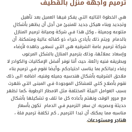
ترميم واجهة منزل بالقطيف
هي
الخطوة
التاليه التي يفكر فيها العميل بعد تأهيل
وتجديد وبناء هيكل جديد للمنبئ من أجل أن يظهر بأشكال
متنوعه وجميلة ، وكل هذا في
شركة وصيانة ترميم المنازل
بالدمام
ويتم ذلك بأيادي خبراء ذو كفائه عالية ومتمكنة. أن
شركة ترميم عامة الشرقيه
هي التي تسعى جاهده لأرضاء
وإسعاد عملائها، وذلك بترميم المنازل بالشكل المرغوب
وبطريقه فنيه رائعة. حيث أننا نوفر أفضل الإمكانيات والكوادر لا
رضاء رغباتكم بما يناسب احتياجكم ،وأيضا نقوم في
ترميم بناء
ملاحق الشرقيه
بأشكال هندسيه جميله وفنيه، اضافه الى ذلك
نقوم بأصلاح كلي للمشاكل الموجودة في المبنى التي ظهرت
بسبب العوامل البيئة المختلفة مثل الامطار الرطوبة ،كما تظهر
مع مرور الوقت ونهتم بأعاده كل ما تلف و تشكيلها بأشكال
حديثة وعصريه. ان
سعر الترميم في الدمام
تكون بأسعار
مناسبه مما يمكنك أن تبدا الترميم , كم تكلفة ترميم فلة ،
هناجر ومستودعات
.