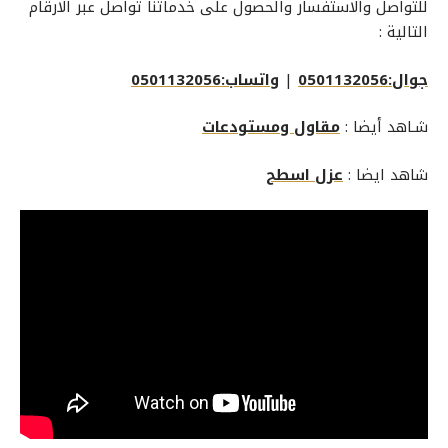
للتواصل والاستفسار والحصول على خدماتنا تواصل عبر الارقام
التالية :
جوال:0501132056
|
واتساب:0501132056
شـاهد أيضا :
مقاول ومستودعات
شاهد ايضا :
عزل اسطح