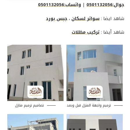
جوال:0501132056
|
واتساب:0501132056
شاهد ايضا :
سواتر لسكان
،
جبس بورد
شاهد أيضا :
تركيب مظلات
ترميم واجهة المنزل قبل وبعد
تصاميم ترميم منازل