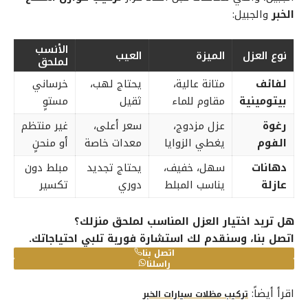
الخبر
والجبيل:
الأنسب
نوع العزل
الميزة
العيب
لملحق
لفائف
متانة عالية،
يحتاج لهب،
خرساني
بيتومينية
مقاوم للماء
ثقيل
مستوٍ
رغوة
عزل مزدوج،
سعر أعلى،
غير منتظم
الفوم
يغطي الزوايا
معدات خاصة
أو منحنٍ
دهانات
سهل، خفيف،
يحتاج تجديد
مبلط دون
عازلة
يناسب المبلط
دوري
تكسير
هل تريد اختيار العزل المناسب لملحق منزلك؟
اتصل بنا، وسنقدم لك استشارة فورية تلبي احتياجاتك.
اتصل بنا
راسلنا
اقرأ أيضاً:
تركيب مظلات سيارات الخبر