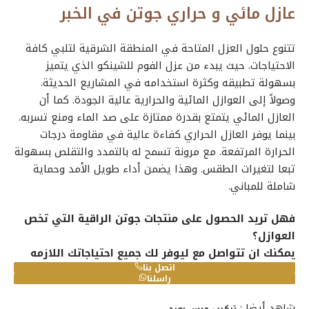
عازل مائي و حراري جوتن في الخبر
تتنوع حلول العزل المتاحة في المنطقة الشرقية لتلبي كافة
الاحتياجات. حيث يبدء من عزل الفوم للشينكو الذي يتميز
بسهولة تطبيقه وكثرة استخدامه في المشاريع الحديثة.
وصولاً إلى العوازل المائية والحرارية عالية الجودة. كما أن
العازل المائي يتمتع بقدرة ممتازة على صد الماء ومنع تسربه.
بينما يوفر العازل الحراري كفاءة عالية في مقاومة درجات
الحرارة المرتفعة. مع مرونة تسمح له بالتمدد والتقلص بسهولة
تبعا لتغيرات الطقس. وهذا يضمن أداء طويل الأمد وحماية
شاملة للمباني.
فهل تريد الحصول على منتجات جوتن الراقية التي تخص
العوازل؟
يمكنك ان تتواصل مع ليوفر لك جميع احتياجاتك اللازمه
اتصل بنا
راسلنا
شاهد أيضا :
تركيب جبس بورد