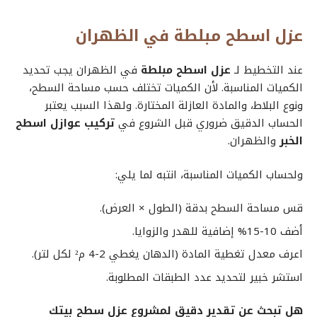
عزل اسطح مبلطة في الظهران
عند التخطيط لـ
عزل اسطح مبلطة
في الظهران يجب تحديد
الكميات المناسبة. لأن الكميات تختلف حسب مساحة السطح،
ونوع البلاط، والمادة العازلة المختارة. ولهذا السبب يعتبر
الحساب الدقيق ضروري قبل الشروع في
تركيب عوازل اسطح
الخبر
والظهران.
ولحساب الكميات المناسبة، انتبه لما يلي:
قس مساحة السطح بدقة (الطول × العرض).
أضف 10-15% إضافية للهدر والزوايا.
اعرف معدل تغطية المادة (الدهان يغطي 2-4 م² لكل لتر).
استشر خبير لتحديد عدد الطبقات المطلوبة.
هل تبحث عن تقدير دقيق لمشروع عزل سطح بيتك