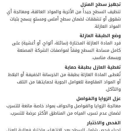
تجهيز سطح المنزل
تنظيف السطح جيداً من الأتربة والمواد العالقة، ومعالجة أي
شقوق أو تشققات لضمان سطح أملس ومستوٍ يسمح بثبات
المواد العازلة.
وضع الطبقة العازلة
فرد المادة العازلة المختارة (سائلة، ألواح، أو أغشية) على
كامل مساحة السطح وفقاً لمواصفات الشركة المصنعة
وبسمك مناسب.
تغطية العازل بطبقة حماية
تُغطى المادة العازلة بطبقة من الخرسانة الخفيفة أو البلاط
أو المواد المقاومة للعوامل الجوية لحمايتها من التلف
والتآكل.
عزل الزوايا والفواصل
معالجة الزوايا والفواصل والحواف بمواد خاصة مانعة للتسرب
لضمان عدم تسرب المياه من المناطق الأكثر عرضة للتسرب.
الفحص والاختبار
إجراء فحص شامل للسطح بعد الانتهاء، واختبار فعالية العزل