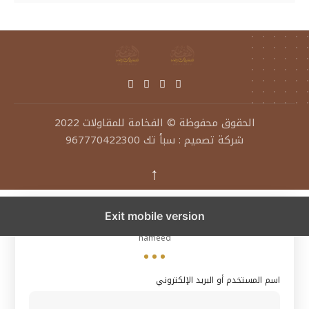
الحقوق محفوظة ©
الفخامة للمقاولات
2022
شركة تصميم
:
سبأ تك 967770422300
↑
hameed
Exit mobile version
hameed
اسم المستخدم أو البريد الإلكتروني