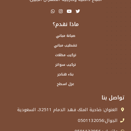
ماذا نقدم؟
صيانة مباني
تشطيب مباني
تركيب مظلات
تركيب سواتر
بناء هناجر
عزل اسطح
تواصل بنا
العنوان: ضاحية الملك فهد الدمام 32511، السعودية
الجوال:0501132056