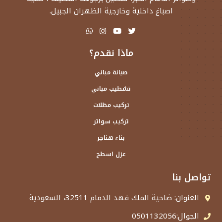
اصباغ داخلية وخارجية الظهران الجبيل.
ماذا نقدم؟
صيانة مباني
تشطيب مباني
تركيب مظلات
تركيب سواتر
بناء هناجر
عزل اسطح
تواصل بنا
العنوان: ضاحية الملك فهد الدمام 32511، السعودية
الجوال:0501132056