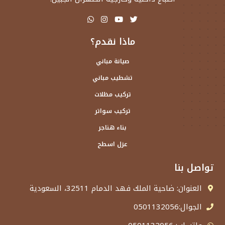
ماذا نقدم؟
صيانة مباني
تشطيب مباني
تركيب مظلات
تركيب سواتر
بناء هناجر
عزل اسطح
تواصل بنا
العنوان: ضاحية الملك فهد الدمام 32511، السعودية
الجوال:0501132056