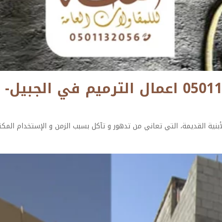
ترميم مباني الجبيل ت: 0501132056 اعمال ال
أبنية القديمة، التي تعاني من تدهور و تآكل بسبب الزمن و الإستخدام المك