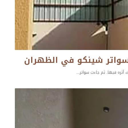
 أثره فيها. ثم جاءت سواتر
…