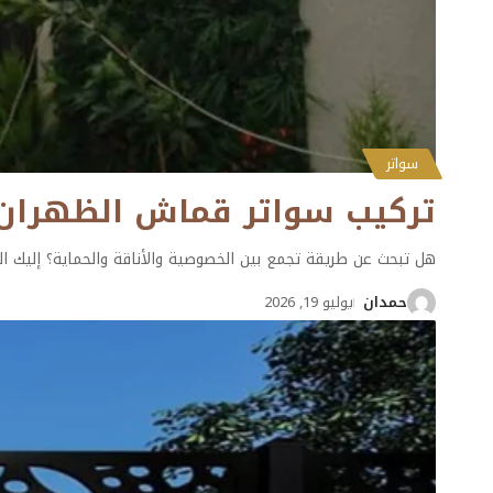
سواتر
تركيب سواتر قماش الظهران ت: 0501132056 – سواتر قماش مودر
هل تبحث عن طريقة تجمع بين الخصوصية والأناقة والحماية؟ إليك ا
حمدان
يوليو 19, 2026