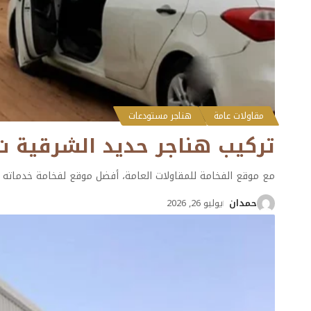
مقاولات عامة
هناجر مستودعات
تركيب هناجر حديد الشرقية ت: 0501132056 – تكلفة بناء الهناجر في ال
مع موقع الفخامة للمقاولات العامة، أفضل موقع لفخامة خدماته ود
حمدان
يوليو 26, 2026