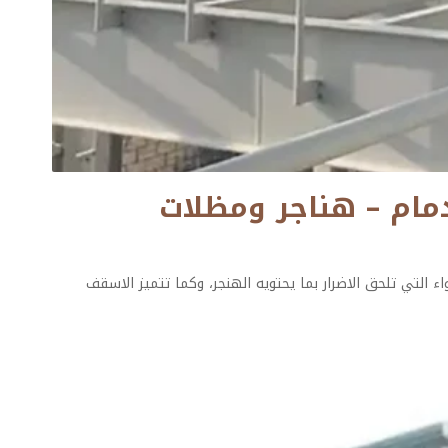
0501132056 حداد هناجر الدمام – هناجر ومظلات
التي تلحق الاضرار بما يحتويه الهنجر، وكما تتميز الاسقف