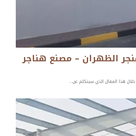
يل ت: 0501132056 تكلفة بناء هنجر الظهران – مصنع هناجر
 خلال هذا المقال الذي سيتكلم عن
…