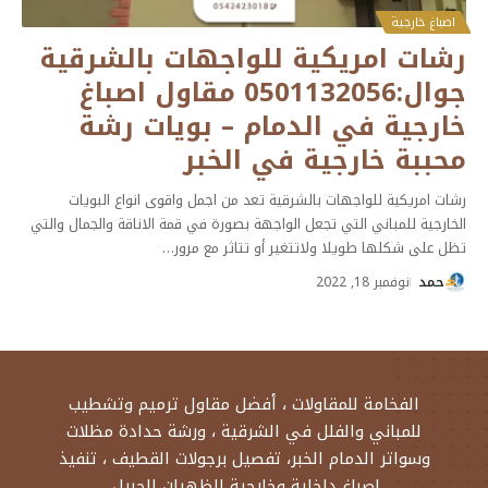
اصباغ خارجية
رشات امريكية للواجهات بالشرقية
جوال:0501132056 مقاول اصباغ
خارجية في الدمام – بويات رشة
محببة خارجية في الخبر
رشات امريكية للواجهات بالشرقية تعد من اجمل واقوى انواع البويات
الخارجية للمباني التي تجعل الواجهة بصورة في قمة الاناقة والجمال والتي
تظل على شكلها طويلا ولاتتغير أو تتاثر مع مرور
…
حمد
نوفمبر 18, 2022
الفخامة للمقاولات ، أفضل مقاول ترميم وتشطيب
للمباني والفلل في الشرقية ، ورشة حدادة مظلات
وسواتر الدمام الخبر، تفصيل برجولات القطيف ، تنفيذ
اصباغ داخلية وخارجية الظهران الجبيل.