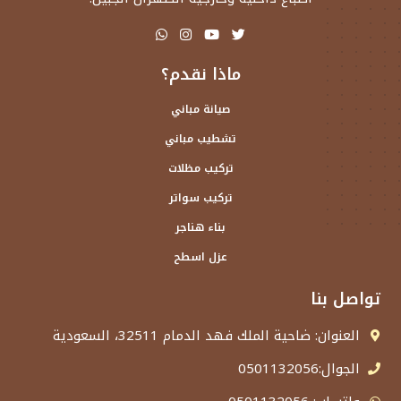
ماذا نقدم؟
صيانة مباني
تشطيب مباني
تركيب مظلات
تركيب سواتر
بناء هناجر
عزل اسطح
تواصل بنا
العنوان: ضاحية الملك فهد الدمام 32511، السعودية
الجوال:0501132056