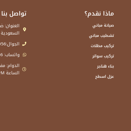
ماذا نقدم؟
تواصل بنا
صيانة مباني
السعودية
تشطيب مباني
الجوال:0501132056
تركيب مظلات
واتساب: 0501132056
تركيب سواتر
بناء هناجر
الساعة 11.00PM
عزل اسطح