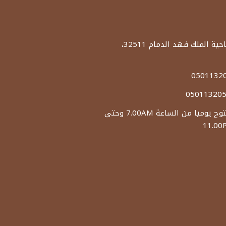
العنوان: ضاحية الملك فهد الدمام 32511،
الدوام: مفتوح يوميا من الساعة 7.00AM وحتى