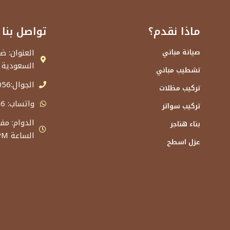
ماذا نقدم؟
تواصل بنا
صيانة مباني
السعودية
تشطيب مباني
الجوال:0501132056
تركيب مظلات
واتساب: 0501132056
تركيب سواتر
بناء هناجر
الساعة 11.00PM
عزل اسطح