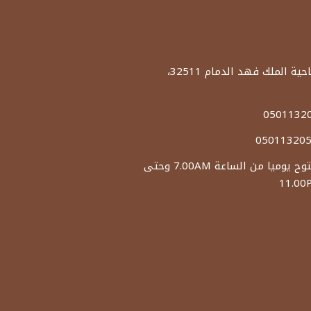
العنوان: ضاحية الملك فهد الدمام 32511،
الدوام: مفتوح يوميا من الساعة 7.00AM وحتى