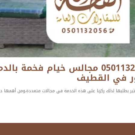
مجالس خيام الشرقية ت: 0501132056 مجالس
صور في القطيف
ثير بطلبها لذلك ركزنا على هذه الخدمة في مجالات متعددة،ومن أهمها ديك