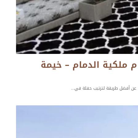
050113 صور ديكورات خيام ملكية الدمام – خيمة
ث عن أفضل طريقة لترتيب حفلة في
…