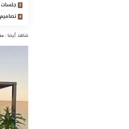
جلسات خ
تصاميم 
شاهد أيضا :
مق