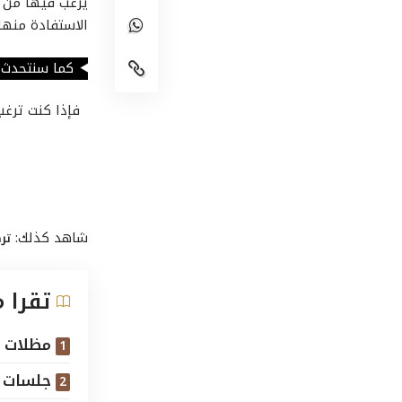
يرغب فيها من ا
الاستفادة منها
كما سنتحدث ف
فإذا كنت ترغب
شاهد كذلك:
تر
تقرا 
مظلات ج
جلسات خ