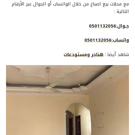
مع
محلات بيع اصباغ
من خلال الواتساب أو الجوال عبر الأرقام
التالية :
جـوال:0501132056
واتساب:0501132056
شاهد أيضا :
هناجر ومستودعات