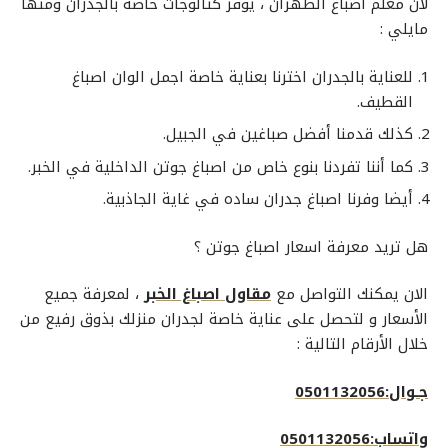
لأن
معلم اصباغ
الظهران
، يوفر كتالوجات خاصه بالجدران ومنها
مايلي :
للعناية بالجدران اخترنا بعناية خاصة اجمل
الوان اصباغ
القطيف
.
كذلك قدمنا
أفضل صباغين
في الجبيل.
كما أننا تفردنا بنوع خاص من
اصباغ جوتن الداخلية
في الخبر.
أيضا وفرنا
اصباغ جدران ساده
في غاية الجاذبية.
هل تريد معرفة
اسعار اصباغ جوتن
؟
الان يمكنك التواصل مع
مقاول اصباغ الخبر
، لمعرفة جميع
الأسعار و لتحصل على عناية خاصة لجدران منزلك بذوق رفيع من
خلال الأرقام التالية :
جـوال:0501132056
واتساب:0501132056