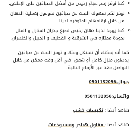
كما نوفر
رقم صباغ رخيص
من أفضل الصباغين على الإطلاق.
نوفر لكم سهوله البحث عن
صباغين
يقومون بعملية الدهان
من خلال ارقامهام المتوفره لدينا.
كما يوجد لدينا
دهان رخيص
لصبغ جدران المنازل و الفلل
بجودة ممتازه في الشرقية و القطيف و الجبيل والظهران.
كما أنه يمكنك أن تستغل وقتك و توفر البحث عن صباغين
يدهنون منزل كامل أو شقق في أقل وقت ممكن من خلال
التواصل
معنا عبر الأرقام التالية :
جـوال:0501132056
واتساب:0501132056
شاهد أيضا :
تكيسات خشب
شاهد أيضا :
مقاول هناجر ومستودعات