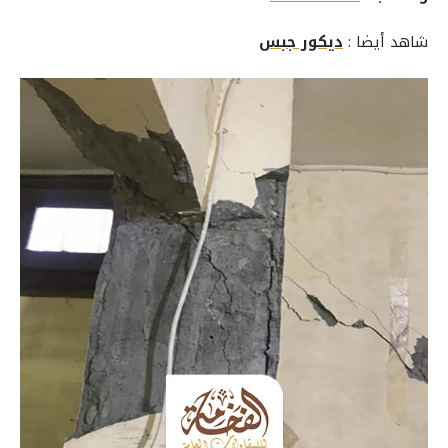
شاهد أيضا :
ديكور جبس