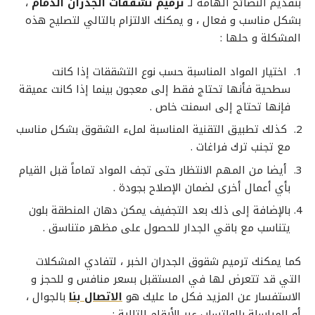
بتقديم النصائح الهامة لـ
ترميم تشققات الجدران الدمام
،
بشكل مناسب و فعال ، و يمكنك الالتزام بالتالي لتصليح هذه
المشكلة و حلها :
اختيار المواد المناسبة حسب نوع التشققات إذا كانت
سطحية فأنها تحتاج فقط إلى معجون بينما إذا كانت عميقة
فإنها تحتاج إلى اسمنت خاص .
كذلك تطبيق التقنية المناسبة لملء الشقوق بشكل مناسب
مع تجنب ترك فراغات .
أيضا من المهم الانتظار حتى تجف المواد تماماً قبل القيام
بأي أعمال أخرى لضمان الإصلاح بجودة .
بالإضافة إلى ذلك بعد التجفيف يمكن دهان المنطقة بلون
يتناسب مع باقي الجدار للحصول على مظهر متناسق .
كما يمكنك
ترميم شقوق الجدران الخبر
، لتفادي المشكلات
التي قد تتعرض لها في المستقبل بسعر منافس و للحجز و
الاستفسار عن المزيد فكل ما عليك هو
الاتصال بنا
بالجوال ،
أو المراسلة بالواتساب عبر الأرقام التالية :