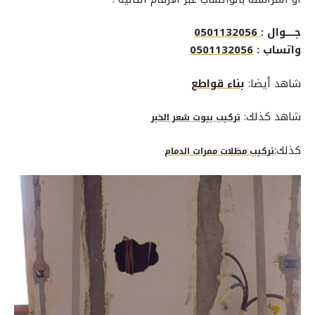
جــــوال :
0501132056
واتساب :
0501132056
شاهد أيضا:
بناء قواطع
شاهد كذلك:
تركيب بيوت شعر الخبر
كذلك:
تركيب مظلات ممرات الدمام